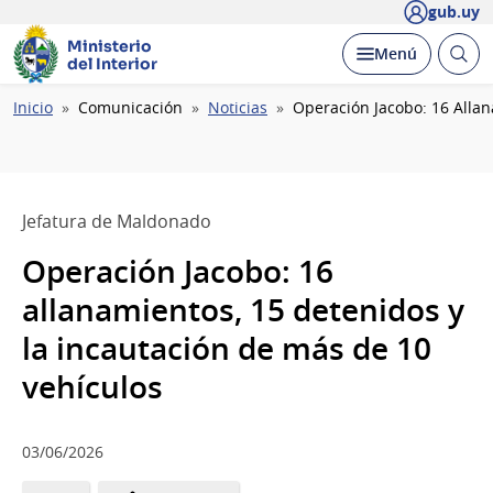
gub.uy
Ministerio
Abrir
Desplegar
Menú
del Interior
busc
Ruta
Inicio
Comunicación
Noticias
Operación Jacobo: 16 Allan
de
navegación
Jefatura de Maldonado
Operación Jacobo: 16
allanamientos, 15 detenidos y
la incautación de más de 10
vehículos
03/06/2026