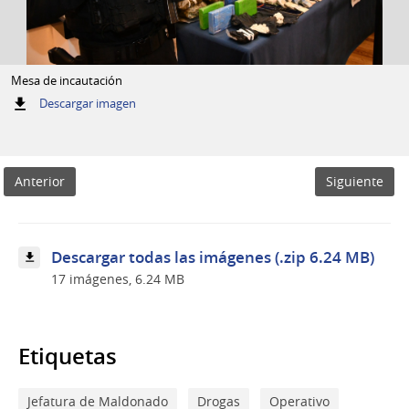
Mesa de incautación
:
Descargar imagen
Mesa
de
incautación
Anterior
Siguiente
Descargar todas las imágenes (.zip 6.24 MB)
17 imágenes, 6.24 MB
Etiquetas
Jefatura de Maldonado
Drogas
Operativo