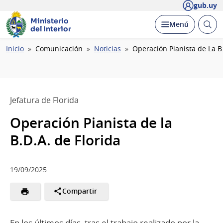
gub.uy
Ministerio
Abrir
Desplegar
Menú
del Interior
busc
Ruta
Inicio
Comunicación
Noticias
Operación Pianista de La B.
de
navegación
Jefatura de Florida
Operación Pianista de la
B.D.A. de Florida
19/09/2025
Compartir
En los últimos días, tras el trabajo realizado por la