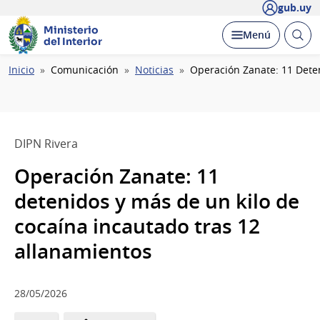
gub.uy
Ministerio
Abrir
Desplegar
Menú
del Interior
busc
Ruta
Inicio
Comunicación
Noticias
Operación Zanate: 11 Dete
de
navegación
DIPN Rivera
Operación Zanate: 11
detenidos y más de un kilo de
cocaína incautado tras 12
allanamientos
28/05/2026