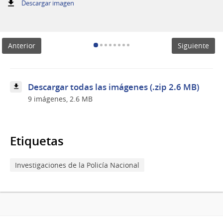
:
Descargar imagen
Sustancia
estupefaciente
y
celulares
Anterior
Siguiente
incautados
en
los
allanamientos
Descargar todas las imágenes (.zip 2.6 MB)
9 imágenes, 2.6 MB
Etiquetas
Investigaciones de la Policía Nacional