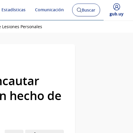
 Estadísticas
Comunicación
Buscar
Abrir
Desplegar
gub.uy
buscador
menú
y
de
e Lesiones Personales
ncautar
un hecho de