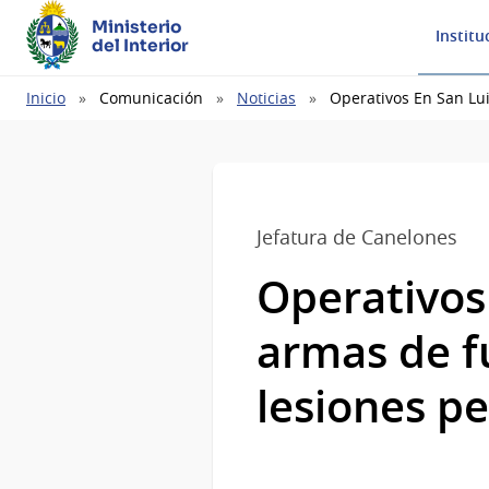
Ministerio
Institu
del Interior
Ruta
Inicio
Comunicación
Noticias
Operativos En San Lu
de
navegación
Jefatura de Canelones
Operativos
armas de f
lesiones p