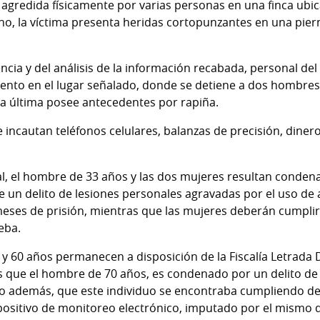
 agredida físicamente por varias personas en una finca ubic
, la víctima presenta heridas cortopunzantes en una pierna
gencia y del análisis de la información recabada, personal de
miento en el lugar señalado, donde se detiene a dos hombres
ta última posee antecedentes por rapiña.
incautan teléfonos celulares, balanzas de precisión, dinero
icial, el hombre de 33 años y las dos mujeres resultan cond
un delito de lesiones personales agravadas por el uso de 
ses de prisión, mientras que las mujeres deberán cumplir 
eba.
 y 60 años permanecen a disposición de la Fiscalía Letrada
s que el hombre de 70 años, es condenado por un delito d
ndo además, que este individuo se encontraba cumpliendo d
spositivo de monitoreo electrónico, imputado por el mismo d