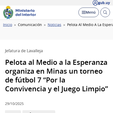
gub.uy
Ministerio
Abrir
Desplegar
Menú
del Interior
busc
Ruta
Inicio
Comunicación
Noticias
Pelota Al Medio A La Esper
de
navegación
Jefatura de Lavalleja
Pelota al Medio a la Esperanza
organiza en Minas un torneo
de fútbol 7 “Por la
Convivencia y el Juego Limpio”
29/10/2025