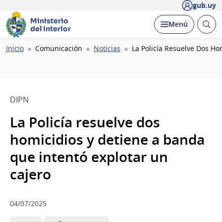
gub.uy
Ministerio
Abrir
Desplegar
Menú
del Interior
busc
Ruta
Inicio
Comunicación
Noticias
La Policía Resuelve Dos Ho
de
navegación
DIPN
La Policía resuelve dos
homicidios y detiene a banda
que intentó explotar un
cajero
04/07/2025