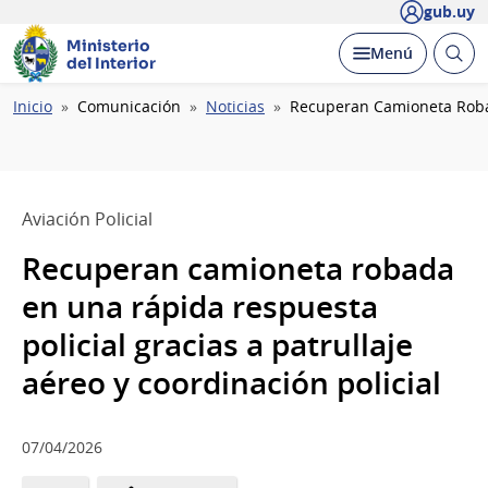
gub.uy
Ministerio
Abrir
Desplegar
Menú
del Interior
busc
Ruta
Inicio
Comunicación
Noticias
Recuperan Camioneta Robada
de
navegación
Aviación Policial
Recuperan camioneta robada
en una rápida respuesta
policial gracias a patrullaje
aéreo y coordinación policial
07/04/2026