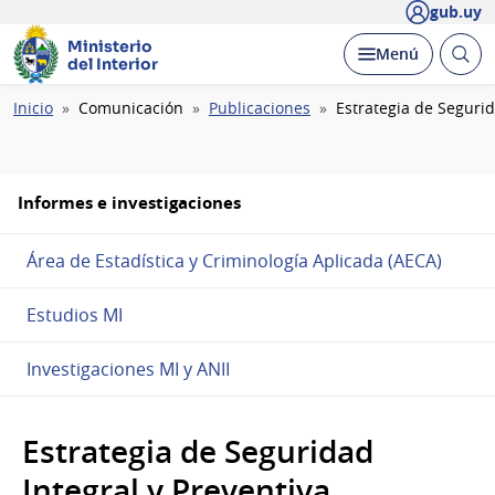
gub.uy
Ministerio
Abrir
Desplegar
Menú
del Interior
busc
Ruta
Inicio
Comunicación
Publicaciones
Estrategia de Segurid
de
navegación
Informes e investigaciones
Área de Estadística y Criminología Aplicada (AECA)
Estudios MI
Investigaciones MI y ANII
Estrategia de Seguridad
Integral y Preventiva