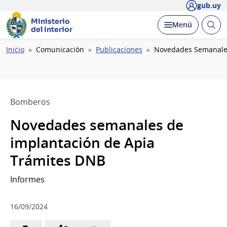
gub.uy
Ministerio
Abrir
Desplegar
Menú
del Interior
busc
Ruta
Inicio
Comunicación
Publicaciones
Novedades Semanales
de
navegación
Bomberos
Novedades semanales de
implantación de Apia
Trámites DNB
Informes
16/09/2024