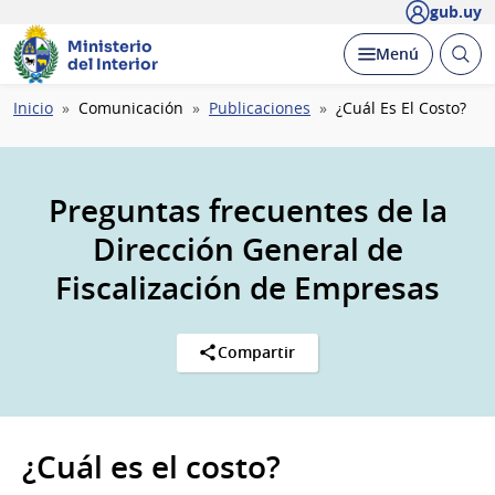
gub.uy
Ministerio
Abrir
Desplegar
Menú
del Interior
busc
Ruta
Inicio
Comunicación
Publicaciones
¿Cuál Es El Costo?
de
navegación
Preguntas frecuentes de la
Dirección General de
Fiscalización de Empresas
Compartir
¿Cuál es el costo?