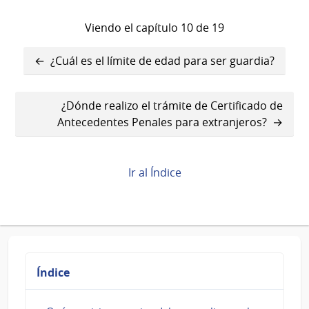
Viendo el capítulo 10 de 19
Enlaces
¿Cuál es el límite de edad para ser guardia?
transversales
de
¿Dónde realizo el trámite de Certificado de
Antecedentes Penales para extranjeros?
Book
para
¿Cuál
Ir al Índice
es
el
costo?
Índice