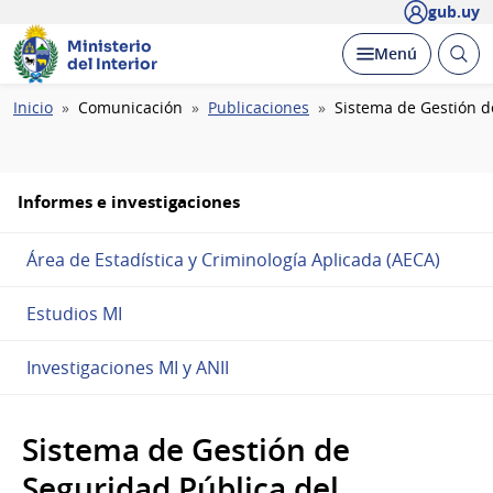
gub.uy
Ministerio
Abrir
Desplegar
Menú
del Interior
busc
Ruta
Inicio
Comunicación
Publicaciones
Sistema de Gestión de
de
navegación
Informes e investigaciones
Área de Estadística y Criminología Aplicada (AECA)
Estudios MI
Investigaciones MI y ANII
Sistema de Gestión de
Seguridad Pública del