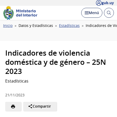
gub.uy
Ministerio
Abrir
Desplegar
Menú
del Interior
busc
Ruta
Inicio
Datos y Estadísticas
Estadísticas
Indicadores de Vi
de
navegación
Indicadores de violencia
doméstica y de género – 25N
2023
Estadísticas
21/11/2023
Compartir