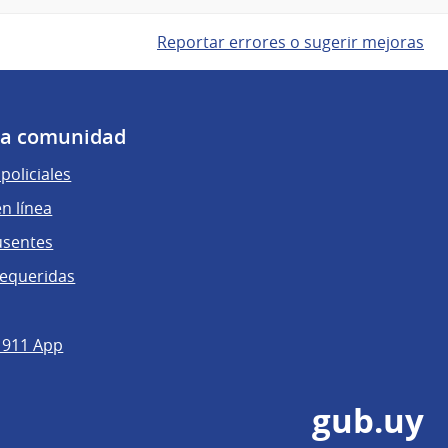
Reportar errores o sugerir mejoras
 la comunidad
policiales
n línea
usentes
requeridas
 911 App
gub.uy