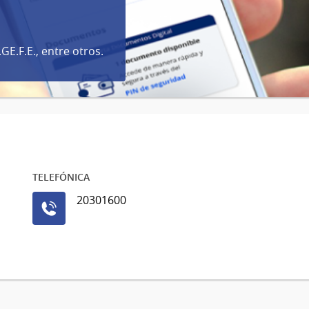
GE.F.E., entre otros.
TELEFÓNICA
20301600