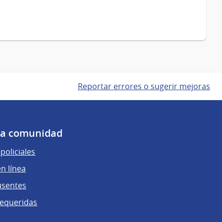
Reportar errores o sugerir mejoras
 la comunidad
policiales
n línea
usentes
requeridas