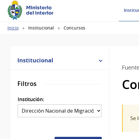
Ministerio
Institu
del Interior
Ruta
Inicio
Institucional
Concursos
de
navegación
Institucional
Fuent
Co
Filtros
Institución:
Se 