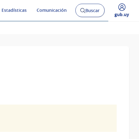
 Estadísticas
Comunicación
Buscar
Abrir
Desplegar
gub.uy
buscador
menú
y
de