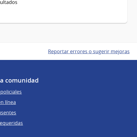
sultados
Reportar errores o sugerir mejoras
 la comunidad
policiales
n línea
usentes
requeridas