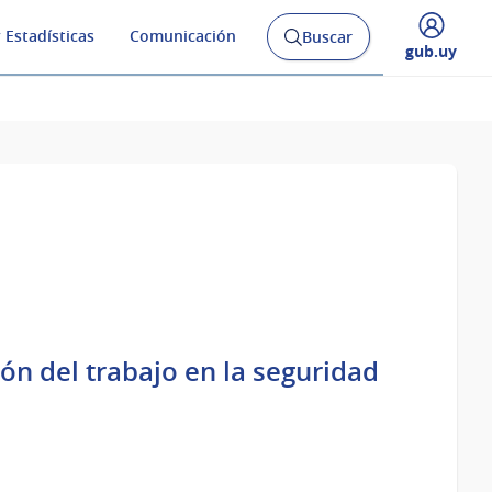
 Estadísticas
Comunicación
Buscar
Abrir
Desplegar
gub.uy
buscador
menú
y
de
ón del trabajo en la seguridad