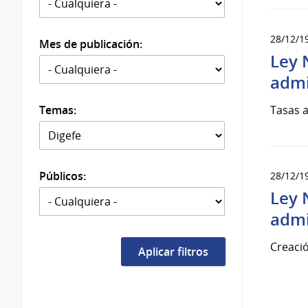
28/12/1
Mes de publicación:
Ley 
admi
Temas:
Tasas a
Públicos:
28/12/1
Ley 
admi
Creaci