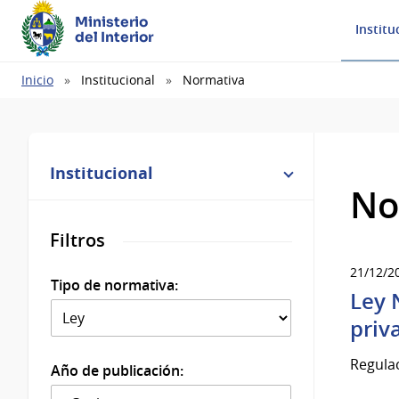
Ministerio
Institu
del Interior
Ruta
Inicio
Institucional
Normativa
de
navegación
Institucional
No
Filtros
21/12/2
Tipo de normativa:
Ley 
priv
Regulac
Año de publicación: