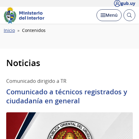
gub.uy
Ministerio
Abrir
Desplegar
Menú
del Interior
busc
Ruta
Inicio
Contenidos
de
navegación
Noticias
Comunicado dirigido a TR
Comunicado a técnicos registrados y
ciudadanía en general