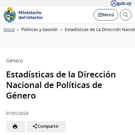
gub.uy
Ministerio
Abrir
Desplegar
Menú
del Interior
busc
Ruta
Inicio
Políticas y Gestión
Estadísticas de La Dirección Nacio
de
navegación
Género
Estadísticas de la Dirección
Nacional de Políticas de
Género
01/01/2024
Compartir