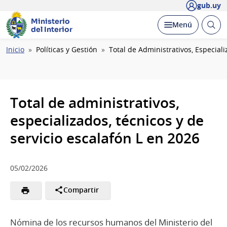
gub.uy
Ministerio
Abrir
Desplegar
Menú
del Interior
busc
Ruta
Inicio
Políticas y Gestión
Total de Administrativos, Especiali
de
navegación
Total de administrativos,
especializados, técnicos y de
servicio escalafón L en 2026
05/02/2026
Compartir
Nómina de los recursos humanos del Ministerio del