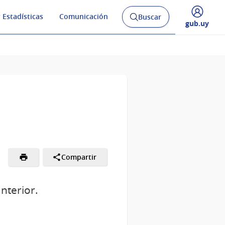
 Estadísticas
Comunicación
Buscar
Abrir
Desplegar
gub.uy
buscador
menú
y
de
Compartir
nterior.