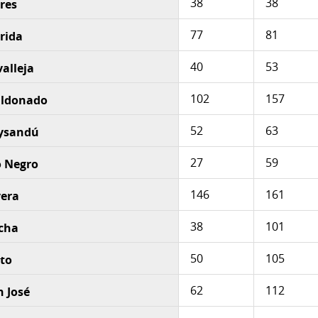
38
38
ores
77
81
orida
40
53
valleja
102
157
Maldonado
52
63
aysandú
27
59
o Negro
146
161
vera
38
101
ocha
50
105
lto
62
112
n José