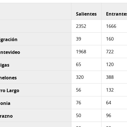
Salientes
Entrante
2352
1666
39
160
igración
1968
722
ontevideo
65
120
tigas
320
388
anelones
56
132
rro Largo
76
64
lonia
50
96
urazno