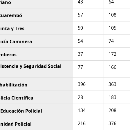
43
64
riano
57
108
Tacuarembó
50
105
einta y Tres
54
74
olicía Caminera
37
172
omberos
istencia y Seguridad Social
77
166
396
363
habilitación
28
183
icía Científica
134
208
 Educación Policial
216
376
nidad Policial