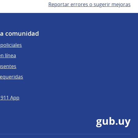
Reportar errores o sugerir mejoras
 la comunidad
policiales
n línea
usentes
requeridas
 911 App
gub.uy