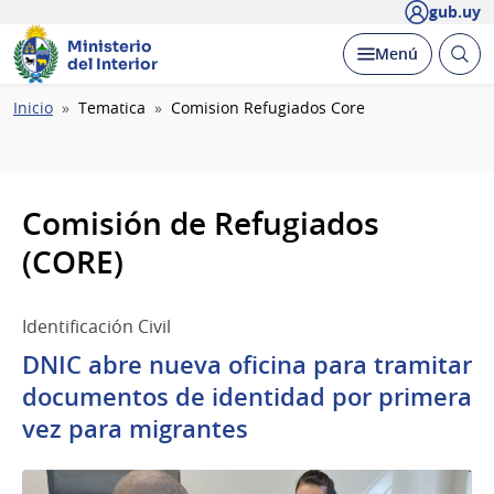
gub.uy
Ministerio
Abrir
Desplegar
Menú
del Interior
busc
Ruta
Inicio
Tematica
Comision Refugiados Core
de
navegación
Comisión de Refugiados
(CORE)
Identificación Civil
DNIC abre nueva oficina para tramitar
documentos de identidad por primera
vez para migrantes