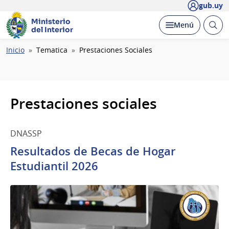
gub.uy
Ministerio
Abrir
Desplegar
Menú
del Interior
busc
Ruta
Inicio
Tematica
Prestaciones Sociales
de
navegación
Prestaciones sociales
DNASSP
Resultados de Becas de Hogar
Estudiantil 2026