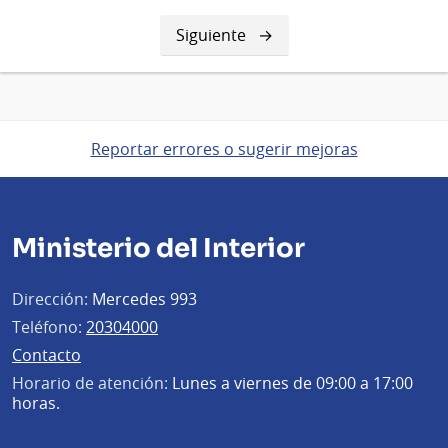
Siguiente
Siguiente
página
Reportar errores o sugerir mejoras
Ministerio del Interior
Dirección:
Mercedes 993
Teléfono:
20304000
Contacto
Horario de atención:
Lunes a viernes de 09:00 a 17:00
horas.