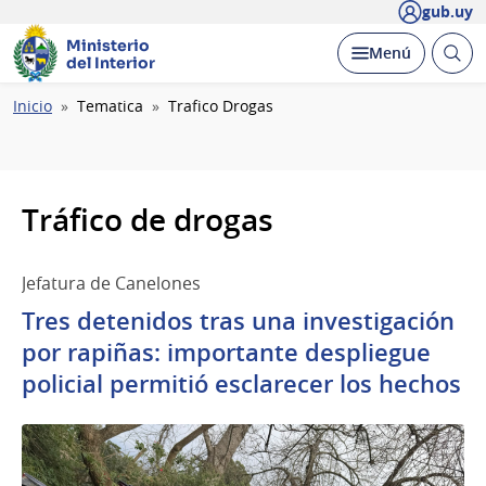
gub.uy
Ministerio
Abrir
Desplegar
Menú
del Interior
busc
Ruta
Inicio
Tematica
Trafico Drogas
de
navegación
Tráfico de drogas
Jefatura de Canelones
Tres detenidos tras una investigación
por rapiñas: importante despliegue
policial permitió esclarecer los hechos