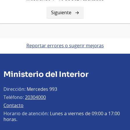
Siguiente
Siguiente
página
Reportar errores o sugerir mejoras
Ministerio del Interior
Dirección:
Mercedes 993
Teléfono:
20304000
Contacto
Horario de atención:
Lunes a viernes de 09:00 a 17:00
horas.