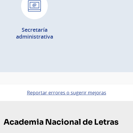
Secretaría
administrativa
Reportar errores o sugerir mejoras
Pie
de
Academia Nacional de Letras
página