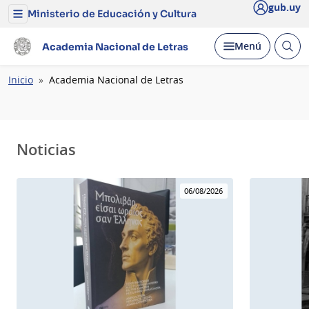
gub.uy
Ministerio de Educación y Cultura
Menú
del
Ministerio
Abrir
Desplegar
Menú
Academia Nacional de Letras
de
busc
Educación
y
Ruta
Inicio
Academia Nacional de Letras
Cultura
de
navegación
Noticias
06/08/2026