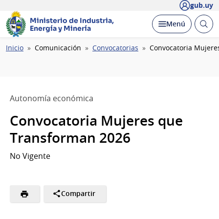
gub.uy
Ministerio de Industria,
Abrir
Desplegar
Menú
Energía y Minería
busc
Ruta
Inicio
Comunicación
Convocatorias
Convocatoria Mujere
de
navegación
Autonomía económica
Convocatoria Mujeres que
Transforman 2026
No Vigente
Compartir