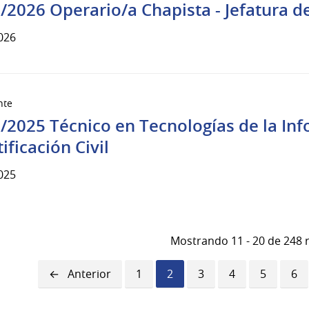
/2026 Operario/a Chapista - Jefatura d
026
nte
/2025 Técnico en Tecnologías de la Inf
ificación Civil
025
Mostrando 11 - 20 de 248 
Página
Anterior
Página
1
Página
2
Página
3
Página
4
Página
5
Pág
6
anterior
actual