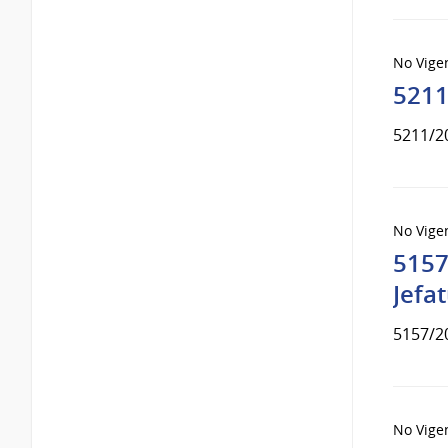
No Vige
5211
5211/2
No Vige
5157
Jefa
5157/2
No Vige