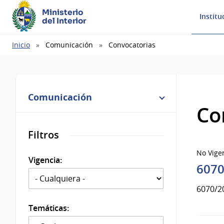
Ministerio
Institu
del Interior
Ruta
Inicio
Comunicación
Convocatorias
de
navegación
Comunicación
Co
Filtros
No Vige
Vigencia:
6070
6070/2
Temáticas: