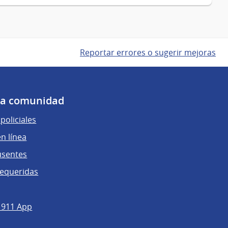
Reportar errores o sugerir mejoras
 la comunidad
policiales
n línea
usentes
requeridas
 911 App