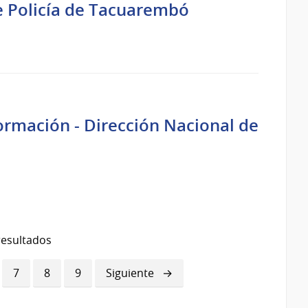
e Policía de Tacuarembó
ormación - Dirección Nacional de
resultados
ina
Página
7
Página
8
Página
9
Siguiente
Siguiente
página