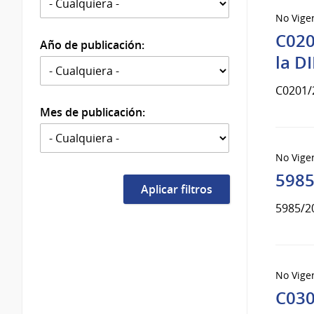
No Vige
C020
Año de publicación:
la D
C0201/
Mes de publicación:
No Vige
5985
5985/2
No Vige
C030