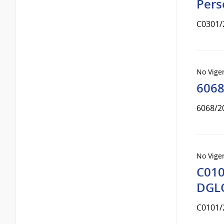
Pers
C0301/
No Vige
6068
6068/2
No Vige
C010
DGLC
C0101/