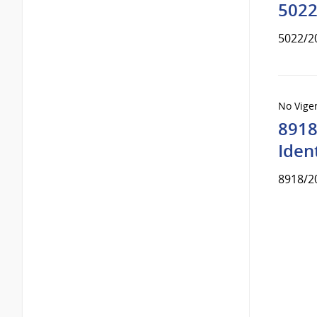
5022
5022/2
No Vige
8918
Ident
8918/2