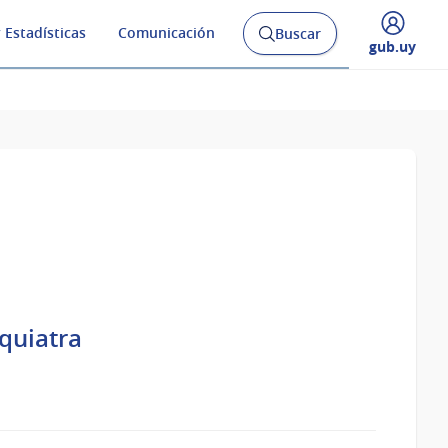
 Estadísticas
Comunicación
Buscar
Abrir
Desplegar
gub.uy
buscador
menú
y
de
quiatra