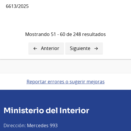
6613/2025
Mostrando 51 - 60 de 248 resultados
Página
Anterior
Siguiente
Siguiente
anterior
página
Reportar errores o sugerir mejoras
Ministerio del Interior
Dirección:
Mercedes 993