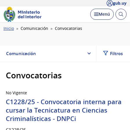
gub.uy
Ministerio
Abrir
Desplegar
Menú
del Interior
busc
Ruta
Inicio
Comunicación
Convocatorias
de
navegación
Comunicación
Filtros
Convocatorias
No Vigente
C1228/25 - Convocatoria interna para
cursar la Tecnicatura en Ciencias
Criminalísticas - DNPCi
C1228/25