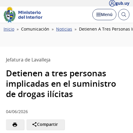
gub.uy
Ministerio
Abrir
Desplegar
Menú
del Interior
busc
Ruta
Inicio
Comunicación
Noticias
Detienen A Tres Personas I
de
navegación
Jefatura de Lavalleja
Detienen a tres personas
implicadas en el suministro
de drogas ilícitas
04/06/2026
Compartir