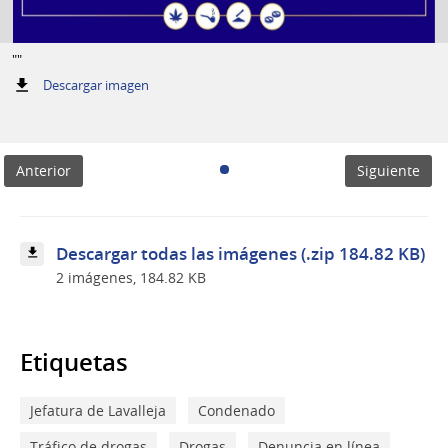
""
:
Descargar imagen
""
Anterior
Siguiente
Descargar todas las imágenes (.zip 184.82 KB)
2 imágenes, 184.82 KB
Etiquetas
Jefatura de Lavalleja
Condenado
Tráfico de drogas
Drogas
Denuncia en línea