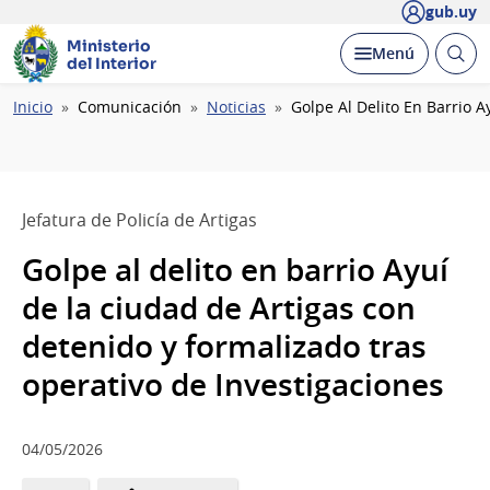
gub.uy
Ministerio
Abrir
Desplegar
Menú
del Interior
busc
Ruta
Inicio
Comunicación
Noticias
Golpe Al Delito En Barrio 
de
navegación
Jefatura de Policía de Artigas
Golpe al delito en barrio Ayuí
de la ciudad de Artigas con
detenido y formalizado tras
operativo de Investigaciones
04/05/2026