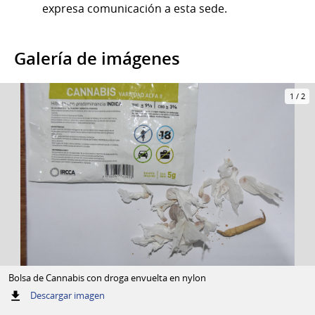
expresa comunicación a esta sede.
Galería de imágenes
1
/
2
Bolsa de Cannabis con droga envuelta en nylon
:
Descargar imagen
Bolsa