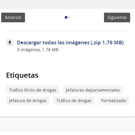
de
Cannabis
con
Anterior
Siguiente
droga
envuelta
en
nylon
Descargar todas las imágenes (.zip 1.78 MB)
3 imágenes, 1.78 MB
Etiquetas
Tráfico Ilícito de drogas
Jefaturas departamentales
Jefatura de Artigas
Tráfico de drogas
Formalizado