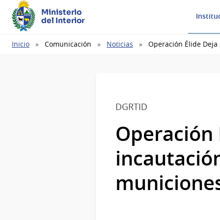
Ministerio
Institu
del Interior
Ruta
Inicio
Comunicación
Noticias
Operación Élide Deja
de
navegación
DGRTID
Operación É
incautació
municione