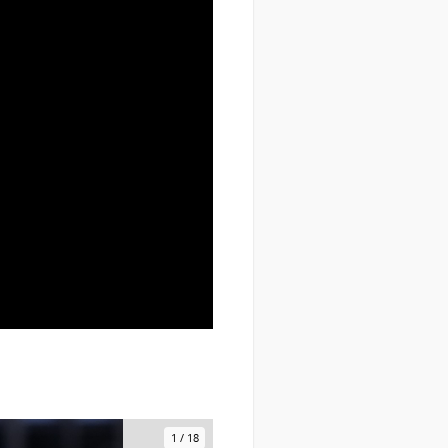
1
/
18