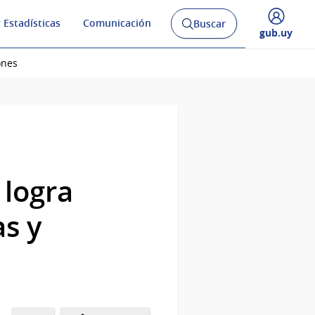
 Estadísticas
Comunicación
Buscar
Abrir
Desplegar
gub.uy
buscador
menú
y
de
ones
 logra
as y