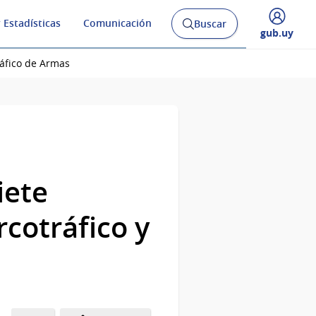
 Estadísticas
Comunicación
Buscar
Abrir
Desplegar
gub.uy
buscador
menú
y
de
ráfico de Armas
iete
rcotráfico y