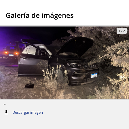
Galería de imágenes
1
/
2
""
:
Descargar imagen
""