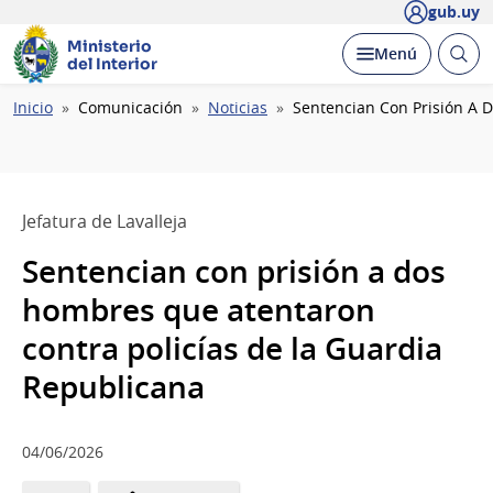
gub.uy
Ministerio
Abrir
Desplegar
Menú
del Interior
busc
Ruta
Inicio
Comunicación
Noticias
Sentencian Con Prisión A 
de
navegación
Jefatura de Lavalleja
Sentencian con prisión a dos
hombres que atentaron
contra policías de la Guardia
Republicana
04/06/2026