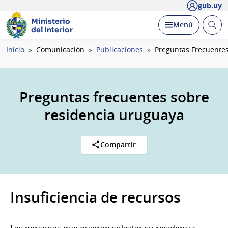
gub.uy
Ministerio
Abrir
Desplegar
Menú
del Interior
busc
Ruta
Inicio
Comunicación
Publicaciones
Preguntas Frecuente
de
navegación
Preguntas frecuentes sobre
residencia uruguaya
Compartir
Insuficiencia de recursos