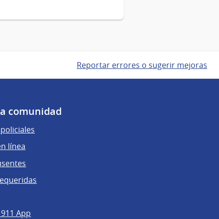
Reportar errores o sugerir mejoras
 la comunidad
policiales
n línea
usentes
requeridas
 911 App