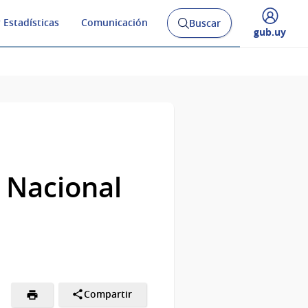
 Estadísticas
Comunicación
Buscar
Abrir
Desplegar
gub.uy
buscador
menú
y
de
n Nacional
Compartir