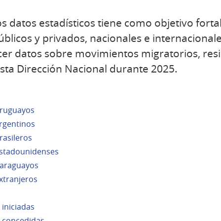
os datos estadísticos tiene como objetivo fort
blicos y privados, nacionales e internacionale
er datos sobre movimientos migratorios, resid
esta Dirección Nacional durante 2025.
uruguayos
argentinos
rasileros
 estadounidenses
paraguayos
extranjeros
 iniciadas
s concedidas