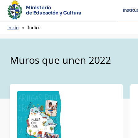
Ministerio
Institu
de Educación y Cultura
Ruta
Inicio
Índice
de
navegación
Muros que unen 2022