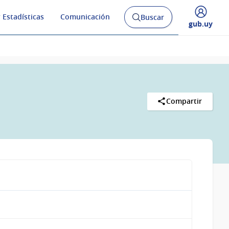
 Estadísticas
Comunicación
Buscar
Abrir
Desplegar
gub.uy
buscador
menú
y
de
Compartir