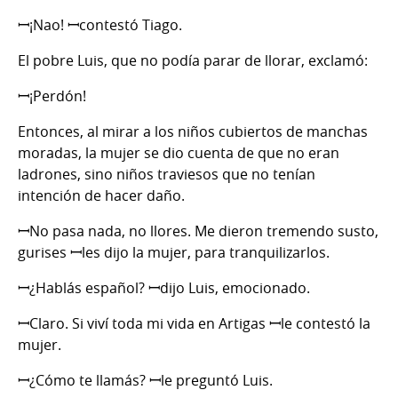
ꟷ¡Nao! ꟷcontestó Tiago.
El pobre Luis, que no podía parar de llorar, exclamó:
ꟷ¡Perdón!
Entonces, al mirar a los niños cubiertos de manchas
moradas, la mujer se dio cuenta de que no eran
ladrones, sino niños traviesos que no tenían
intención de hacer daño.
ꟷNo pasa nada, no llores. Me dieron tremendo susto,
gurises ꟷles dijo la mujer, para tranquilizarlos.
ꟷ¿Hablás español? ꟷdijo Luis, emocionado.
ꟷClaro. Si viví toda mi vida en Artigas ꟷle contestó la
mujer.
ꟷ¿Cómo te llamás? ꟷle preguntó Luis.