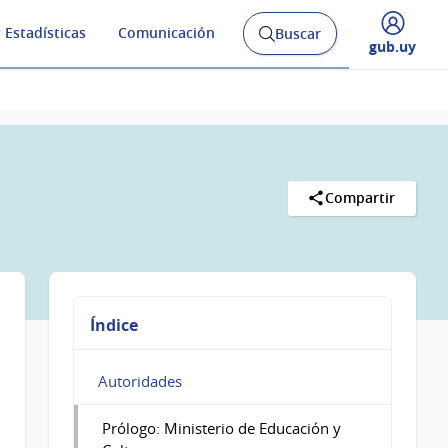
 Estadísticas
Comunicación
Buscar
Abrir
Desplegar
gub.uy
buscador
menú
y
de
Compartir
Índice
Autoridades
Prólogo: Ministerio de Educación y