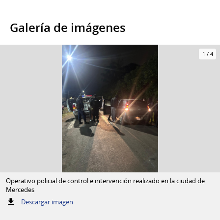
Galería de imágenes
1
/
4
Operativo policial de control e intervención realizado en la ciudad de
Mercedes
:
Descargar imagen
Operativo
policial