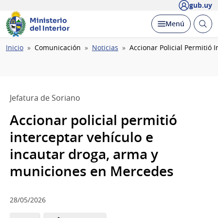
gub.uy
Ministerio
Abrir
Desplegar
Menú
del Interior
busc
Ruta
Inicio
Comunicación
Noticias
Accionar Policial Permitió
de
navegación
Jefatura de Soriano
Accionar policial permitió
interceptar vehículo e
incautar droga, arma y
municiones en Mercedes
28/05/2026