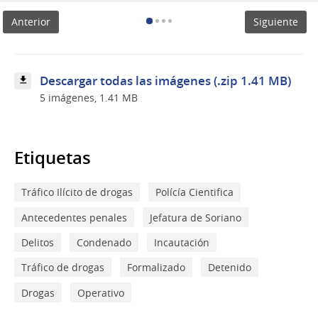
de
Anterior
Siguiente
control
e
intervención
realizado
en
Descargar todas las imágenes (.zip 1.41 MB)
la
5 imágenes, 1.41 MB
ciudad
de
Mercedes
Etiquetas
Tráfico Ilícito de drogas
Polícía Cientifica
Antecedentes penales
Jefatura de Soriano
Delitos
Condenado
Incautación
Tráfico de drogas
Formalizado
Detenido
Drogas
Operativo