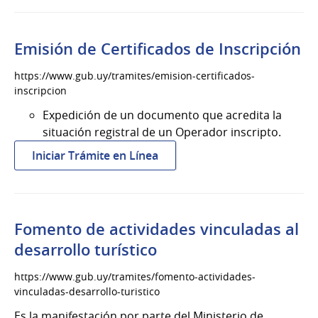
o
queja
por
Emisión de Certificados de Inscripción
servicios
turísticos
https://www.gub.uy/tramites/emision-certificados-
inscripcion
Expedición de un documento que acredita la
situación registral de un Operador inscripto.
:
Iniciar Trámite en Línea
Emisión
de
Certificados
de
Fomento de actividades vinculadas al
Inscripción
desarrollo turístico
https://www.gub.uy/tramites/fomento-actividades-
vinculadas-desarrollo-turistico
Es la manifestación por parte del Ministerio de