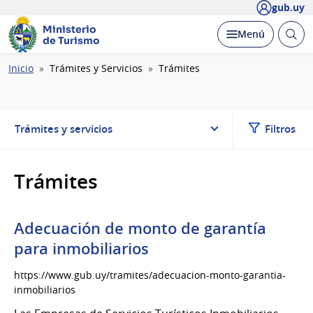
gub.uy
Ministerio
Abrir
Desplegar
Menú
de Turismo
busc
Ruta
Inicio
Trámites y Servicios
Trámites
de
navegación
Trámites y servicios
Filtros
Trámites
Adecuación de monto de garantía
para inmobiliarios
https://www.gub.uy/tramites/adecuacion-monto-garantia-
inmobiliarios