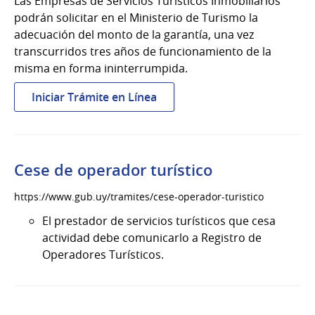
Las Empresas de Servicios Turísticos Inmobiliarios
podrán solicitar en el Ministerio de Turismo la
adecuación del monto de la garantía, una vez
transcurridos tres años de funcionamiento de la
misma en forma ininterrumpida.
:
Iniciar Trámite en Línea
Adecuación
de
monto
de
Cese de operador turístico
garantía
para
https://www.gub.uy/tramites/cese-operador-turistico
inmobiliarios
El prestador de servicios turísticos que cesa
actividad debe comunicarlo a Registro de
Operadores Turísticos.