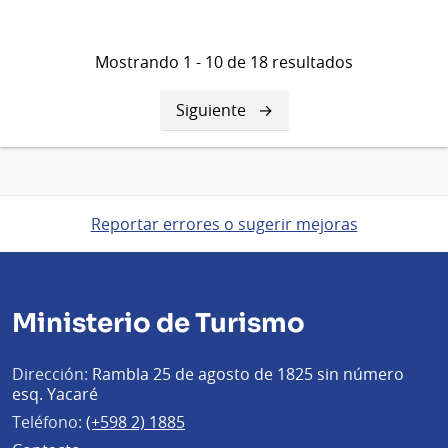
Mostrando 1 - 10 de 18 resultados
Siguiente
Siguiente
página
Reportar errores o sugerir mejoras
Ministerio de Turismo
Dirección:
Rambla 25 de agosto de 1825 sin número
esq. Yacaré
Teléfono:
(+598 2) 1885