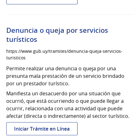
Declaratoria
de
Interés
turístico
Denuncia o queja por servicios
para
turísticos
turismo
de
https://www.gub.uy/tramites/denuncia-queja-servicios-
reuniones
turisticos
Permite realizar una denuncia o queja por una
presunta mala prestación de un servicio brindado
por un prestador turístico.
Manifiesta un desacuerdo por una situación que
ocurrió, que está ocurriendo o que puede llegar a
ocurrir, relacionada con una actividad que puede
afectar (directa o indirectamente) al sector turístico.
:
Iniciar Trámite en Línea
Denuncia