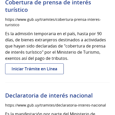
Cobertura de prensa de interés
turístico
https://www.gub.uy/tramites/cobertura-prensa-interes-
turistico
Es la admisión temporaria en el país, hasta por 90
días, de bienes extranjeros destinados a actividades
que hayan sido declaradas de "cobertura de prensa
de interés turístico" por el Ministerio de Turismo,
exentos así del pago de tributos.
:
Iniciar Trámite en Línea
Cobertura
de
prensa
de
Declaratoria de interés nacional
interés
turístico
https://www.gub.uy/tramites/declaratoria-interes-nacional
Es la manifestación por parte del Ministerio de