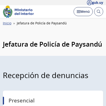
gub.uy
Ministerio
Abrir
Desplegar
Menú
del Interior
busc
Ruta
Inicio
Jefatura de Policía de Paysandú
de
navegación
Jefatura de Policía de Paysandú
Recepción de denuncias
Presencial