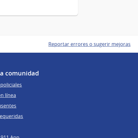
Reportar errores o sugerir mejoras
 la comunidad
policiales
n línea
usentes
requeridas
 911 App