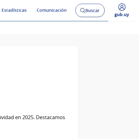
 Estadísticas
Comunicación
Buscar
Abrir
Desplegar
gub.uy
buscador
menú
y
de
ctividad en 2025. Destacamos