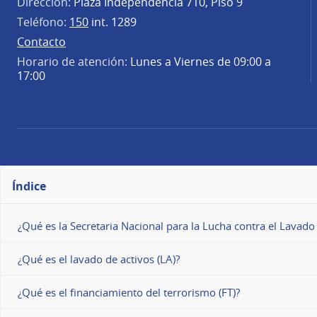
Dirección:
Plaza Independencia 710, Piso 9
Teléfono:
150
int. 1289
Contacto
Horario de atención:
Lunes a Viernes de 09:00 a
17:00
Índice
¿Qué es la Secretaria Nacional para la Lucha contra el Lavad
¿Qué es el lavado de activos (LA)?
¿Qué es el financiamiento del terrorismo (FT)?