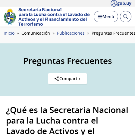
gub.uy
Secretaría Nacional
para la Lucha contra el Lavado
de
Abrir
Desplegar
Menú
Activos y el Financiamiento del
busc
Terrorismo
Ruta
Inicio
Comunicación
Publicaciones
Preguntas Frecuente
de
navegación
Preguntas Frecuentes
Compartir
¿Qué es la Secretaria Nacional
para la Lucha contra el
Lavado de Activos y el