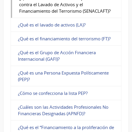
la
contra el Lavado de Activos y el
Lucha
Financiamiento del Terrorismo (SENACLAFT)?
contra
¿Qué es el lavado de activos (LA)?
el
¿Qué es el financiamiento del terrorismo (FT)?
Lavado
de
¿Qué es el Grupo de Acción Financiera
Internacional (GAFI)?
Activos
y
¿Qué es una Persona Expuesta Políticamente
(PEP)?
el
Financiamiento
¿Cómo se confecciona la lista PEP?
del
¿Cuáles son las Actividades Profesionales No
Terrorismo
Financieras Designadas (APNFD)?
(SENACLAFT)?
¿Qué es el “Financiamiento a la proliferación de