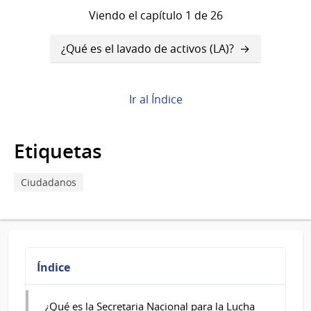
Viendo el capítulo 1 de 26
Enlaces
¿Qué es el lavado de activos (LA)?
transversales
de
Ir al Índice
Book
para
Etiquetas
¿Qué
Ciudadanos
es
la
Secretaria
Nacional
Índice
para
¿Qué es la Secretaria Nacional para la Lucha