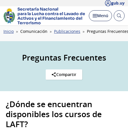
gub.uy
Secretaría Nacional
para la Lucha contra el Lavado
de
Abrir
Desplegar
Menú
Activos y el Financiamiento del
busc
Terrorismo
Ruta
Inicio
Comunicación
Publicaciones
Preguntas Frecuente
de
navegación
Preguntas Frecuentes
Compartir
¿Dónde se encuentran
disponibles los cursos de
LAFT?