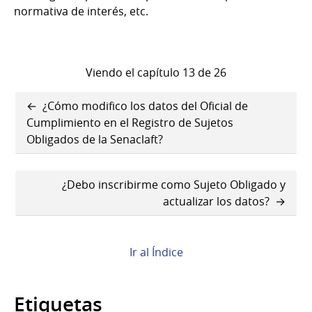
normativa de interés, etc.
Viendo el capítulo 13 de 26
Enlaces
¿Cómo modifico los datos del Oficial de
transversales
Cumplimiento en el Registro de Sujetos
Obligados de la Senaclaft?
de
Book
¿Debo inscribirme como Sujeto Obligado y
para
actualizar los datos?
¿Dónde
se
Ir al Índice
encuentran
disponibles
Etiquetas