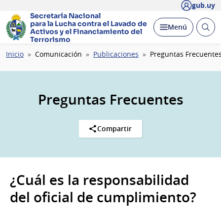
gub.uy
Secretaría Nacional
para la Lucha contra el Lavado
de
Abrir
Desplegar
Menú
Activos y el Financiamiento del
busc
Terrorismo
Ruta
Inicio
Comunicación
Publicaciones
Preguntas Frecuente
de
navegación
Preguntas Frecuentes
Compartir
¿Cuál es la responsabilidad
del oficial de cumplimiento?