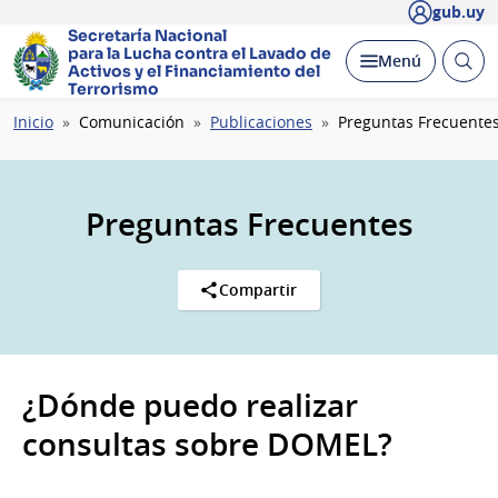
gub.uy
Secretaría Nacional
para la Lucha contra el Lavado
de
Abrir
Desplegar
Menú
Activos y el Financiamiento del
busc
Terrorismo
Ruta
Inicio
Comunicación
Publicaciones
Preguntas Frecuente
de
navegación
Preguntas Frecuentes
Compartir
¿Dónde puedo realizar
consultas sobre DOMEL?