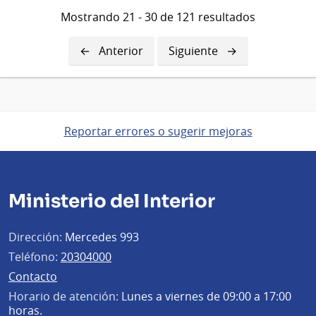
Mostrando 21 - 30 de 121 resultados
Página
Anterior
Siguiente
Siguiente
anterior
página
Reportar errores o sugerir mejoras
Ministerio del Interior
Dirección:
Mercedes 993
Teléfono:
20304000
Contacto
Horario de atención:
Lunes a viernes de 09:00 a 17:00
horas.