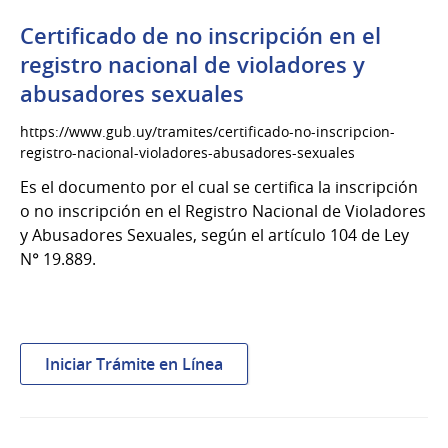
antecedentes
judiciales
Certificado de no inscripción en el
según
registro nacional de violadores y
Ley
abusadores sexuales
N°19791
https://www.gub.uy/tramites/certificado-no-inscripcion-
registro-nacional-violadores-abusadores-sexuales
Es el documento por el cual se certifica la inscripción
o no inscripción en el Registro Nacional de Violadores
y Abusadores Sexuales, según el artículo 104 de Ley
N° 19.889.
:
Iniciar Trámite en Línea
Certificado
de
no