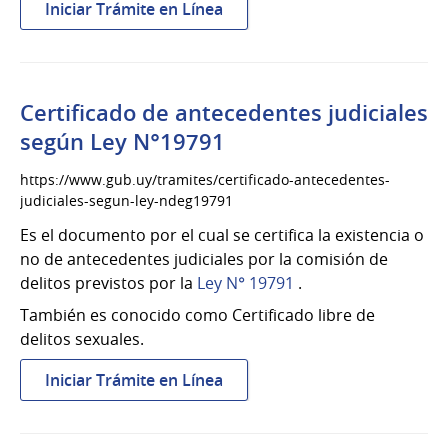
:
Iniciar Trámite en Línea
Certificado
de
antecedentes
judiciales
Certificado de antecedentes judiciales
según Ley N°19791
https://www.gub.uy/tramites/certificado-antecedentes-
judiciales-segun-ley-ndeg19791
Es el documento por el cual se certifica la existencia o
no de antecedentes judiciales por la comisión de
delitos previstos por la
Ley N° 19791
.
También es conocido como Certificado libre de
delitos sexuales.
:
Iniciar Trámite en Línea
Certificado
de