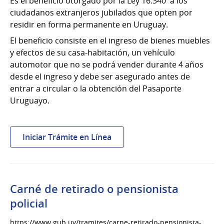
Es el beneficio otorgado por la Ley 16.340 a los
ciudadanos extranjeros jubilados que opten por
residir en forma permanente en Uruguay.
El beneficio consiste en el ingreso de bienes muebles
y efectos de su casa-habitación, un vehículo
automotor que no se podrá vender durante 4 años
desde el ingreso y debe ser asegurado antes de
entrar a circular o la obtención del Pasaporte
Uruguayo.
:
Iniciar Trámite en Línea
Beneficio
para
extranjeros
jubilados
Carné de retirado o pensionista
que
policial
obtengan
residencia
https://www.gub.uy/tramites/carne-retirado-pensionista-