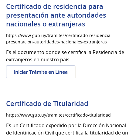
inscripción
Certificado de residencia para
en
presentación ante autoridades
el
nacionales o extranjeras
registro
nacional
https://www.gub.uy/tramites/certificado-residencia-
de
presentacion-autoridades-nacionales-extranjeras
violadores
Es el documento donde se certifica la Residencia de
y
extranjeros en nuestro país.
abusadores
sexuales
:
Iniciar Trámite en Línea
Certificado
de
residencia
para
Certificado de Titularidad
presentación
ante
https://www.gub.uy/tramites/certificado-titularidad
autoridades
Es un Certificado expedido por la Dirección Nacional
nacionales
de Identificación Civil que certifica la titularidad de un