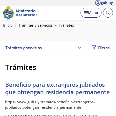
gub.uy
Ministerio
Abrir
Desplegar
Menú
del Interior
busc
Ruta
Inicio
Trámites y Servicios
Trámites
de
navegación
Trámites y servicios
Filtros
Trámites
Beneficio para extranjeros jubilados
que obtengan residencia permanente
https://www.gub.uy/tramites/beneficio-extranjeros-
jubilados-obtengan-residencia-permanente