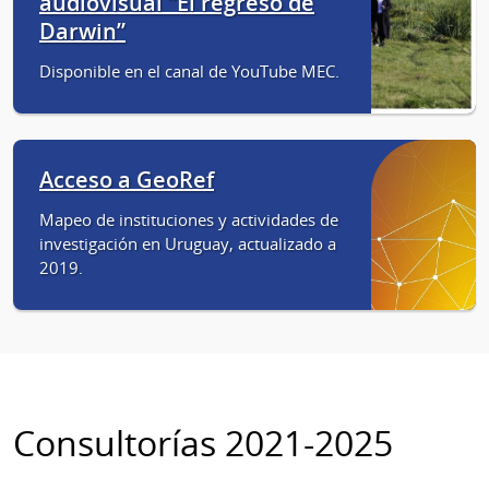
audiovisual “El regreso de
Darwin”
Disponible en el canal de YouTube MEC.
Acceso a GeoRef
Mapeo de instituciones y actividades de
investigación en Uruguay, actualizado a
2019.
Consultorías 2021-2025