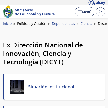
gub.uy
Ministerio
Abrir
Desplegar
Menú
de Educación y Cultura
busc
Ruta
Inicio
Políticas y Gestión
Dependencias
Ciencia
Desarr
de
navegación
Ex Dirección Nacional de
Innovación, Ciencia y
Tecnología (DICYT)
Situación institucional