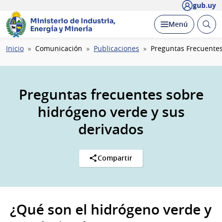
gub.uy
Ministerio de Industria,
Abrir
Desplegar
Menú
Energía y Minería
busc
Ruta
Inicio
Comunicación
Publicaciones
Preguntas Frecuente
de
navegación
Preguntas frecuentes sobre
hidrógeno verde y sus
derivados
Compartir
¿Qué son el hidrógeno verde y