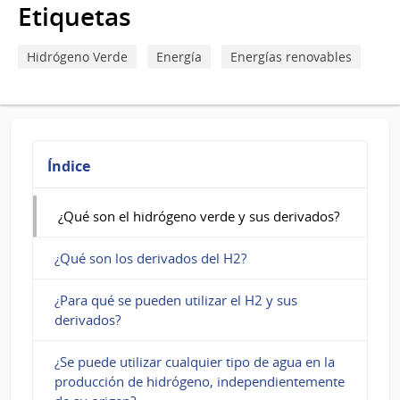
para
Etiquetas
¿Qué
Hidrógeno Verde
Energía
Energías renovables
son
el
hidrógeno
verde
Índice
y
sus
¿Qué son el hidrógeno verde y sus derivados?
derivados?
¿Qué son los derivados del H2?
¿Para qué se pueden utilizar el H2 y sus
derivados?
¿Se puede utilizar cualquier tipo de agua en la
producción de hidrógeno, independientemente