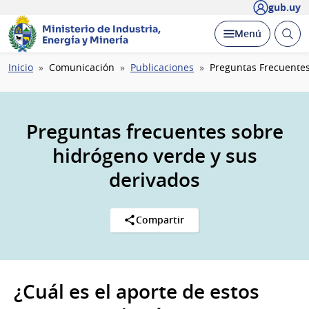
gub.uy
Ministerio de Industria,
Abrir
Desplegar
Menú
Energía y Minería
busc
Ruta
Inicio
Comunicación
Publicaciones
Preguntas Frecuente
de
navegación
Preguntas frecuentes sobre
hidrógeno verde y sus
derivados
Compartir
¿Cuál es el aporte de estos