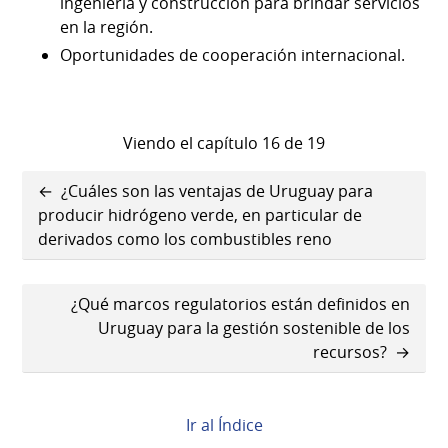
ingeniería y construcción para brindar servicios
en la región.
Oportunidades de cooperación internacional.
Viendo el capítulo 16 de 19
Enlaces
¿Cuáles son las ventajas de Uruguay para
transversales
producir hidrógeno verde, en particular de
derivados como los combustibles reno
de
Book
¿Qué marcos regulatorios están definidos en
para
Uruguay para la gestión sostenible de los
¿Cuál
recursos?
es
el
Ir al Índice