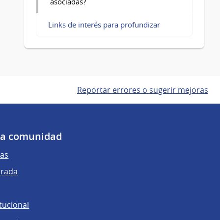
asociadas?
Links de interés para profundizar
Reportar errores o sugerir mejoras
 la comunidad
as
trada
tucional