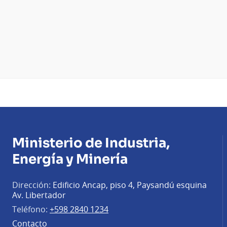
Ministerio de Industria,
Energía y Minería
Dirección:
Edificio Ancap, piso 4, Paysandú esquina
Av. Libertador
Teléfono:
+598 2840 1234
Contacto