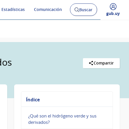
 Estadísticas
Comunicación
Buscar
Abrir
Desplegar
gub.uy
buscador
menú
y
de
dos
Compartir
Índice
¿Qué son el hidrógeno verde y sus
derivados?