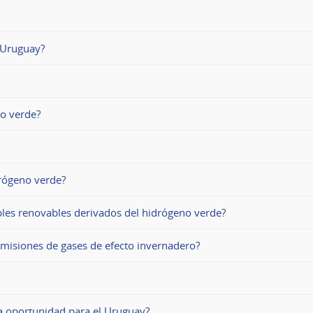
 Uruguay?
no verde?
drógeno verde?
bles renovables derivados del hidrógeno verde?
emisiones de gases de efecto invernadero?
a oportunidad para el Uruguay?