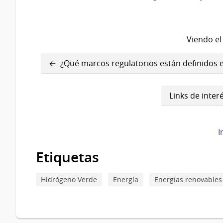
Viendo el
Enlaces
¿Qué marcos regulatorios están definidos e
transversales
de
Links de inter
Book
para
I
¿Qué
Etiquetas
acciones
se
Hidrógeno Verde
Energía
Energías renovables
están
realizando